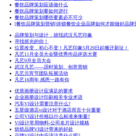
餐饮品牌策划应该做什么
餐饮品牌策划要如何进行
餐饮品牌策划哪些要素必不可少
[餐饮品牌策划营销]连锁餐饮企业品牌如何才能做好品牌
品牌策划与设计，就找武汉凡艺印象
寻找抓光的你！
位置改变，初心不变！凡艺印象5月29日起搬迁新址！
凡艺11月全员大会暨优秀作品评选大赛
凡艺9月全员大会
武汉凡艺——适时策划、创意营销
凡艺元宵节团队拓展活动
凡艺16周年 感恩一路有你
优质画册设计应满足的要求
企业画册设计印刷相关专业术语
汽车VI设计需要注意什么?
五星级酒店vi设计对于酒店而言十分重要
公司VI设计价格以什么标准来衡量?
VI设计常用物料-公司名片设计规格
烘焙品牌VI设计带来的好处
品牌VI设计中应该注意什么呢?