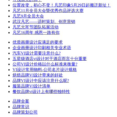
位置改变，初心不变！凡艺印象5月29日起搬迁新址！
凡艺11月全员大会暨优秀作品评选大赛
凡艺9月全员大会
武汉凡艺——适时策划、创意营销
凡艺元宵节团队拓展活动
凡艺16周年 感恩一路有你
优质画册设计应满足的要求
企业画册设计印刷相关专业术语
汽车VI设计需要注意什么?
五星级酒店vi设计对于酒店而言十分重要
公司VI设计价格以什么标准来衡量?
VI设计常用物料-公司名片设计规格
烘焙品牌VI设计带来的好处
品牌VI设计中应该注意什么呢?
服装品牌VI设计清单
餐饮品牌vi设计上有哪些独特性
品牌全案
品牌常识
品牌策划公司